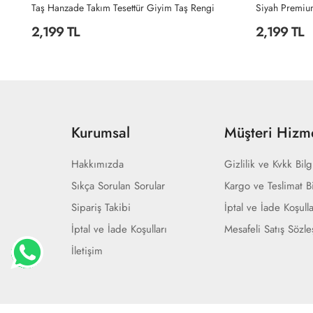
Yağyeşili Hanzade Takım Tesettür Giyim Yağ Yeşili
Taş Hanzade Takım Tesettür Giyim Taş Rengi
2,199 TL
2,199 TL
Kurumsal
Müşteri Hizme
Hakkımızda
Gizlilik ve Kvkk Bilg
Sıkça Sorulan Sorular
Kargo ve Teslimat Bi
Sipariş Takibi
İptal ve İade Koşulla
İptal ve İade Koşulları
Mesafeli Satış Sözl
İletişim