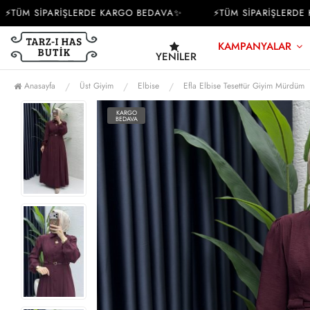
ÜM SİPARİŞLERDE KARGO BEDAVA✨
⚡TÜM SİPARİŞLERDE KA
KAMPANYALAR
YENILER
Anasayfa
Üst Giyim
Elbise
Efla Elbise Tesettür Giyim Mürdüm
KARGO
BEDAVA