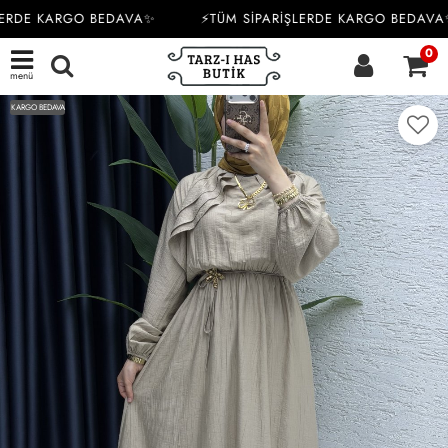
ERDE KARGO BEDAVA✨
⚡TÜM SİPARİŞLERDE KARGO BEDAVA✨
0
menü
KARGO BEDAVA