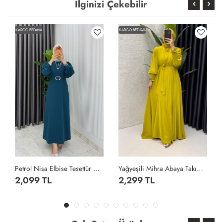
İlginizi Çekebilir
KARGO BEDAVA
KARGO BEDAVA
Petrol Nisa Elbise Tesettür Giyim Petrol Yeşili
Yağyeşili Mihra Abaya Takım Tesettür Giyim Yağ Yeşili
2,099 TL
2,299 TL