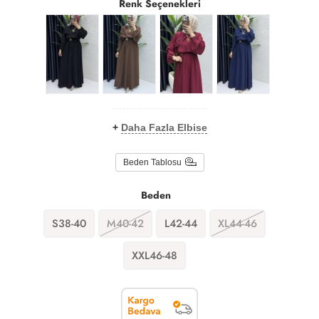
Renk Seçenekleri
+
Daha Fazla Elbise
Beden Tablosu
Beden
S38-40
M40-42
L42-44
XL44-46
XXL46-48