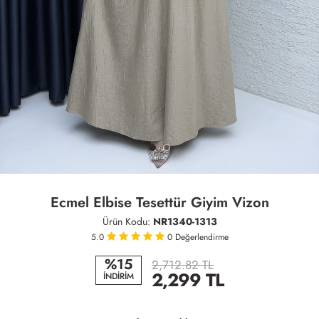
Ecmel Elbise Tesettür Giyim Vizon
Ürün Kodu:
NR1340-1313
5.0
0
Değerlendirme
%15
2,712.82 TL
2,299
TL
İNDİRİM