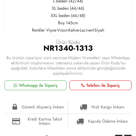
L beden (42/44)
XL beden (44/46)
XXL beden (46/48)
Boy 145cm
Renkler Vişne-Vizon-Kahve-Lacivert-Siyah
Ürün Kodu
NR1340-1313
Bu ürünün siparişini sizin yerinize Müşteri Hizmetleri veya WhatsApp
ekibimizin oluşturmasını isterseniz yukarıda yazan Ürün Kodu'nu
aşağıdaki butonlara tıkladıktan sonra ekibimizle görüştüğünüzde
paylaşabilirsiniz.
Whatsapp ile Sipariş
Telefon ile Sipariş
Güvenli Alışveriş İmkanı
Hızlı Kargo İmkanı
Kredi Kartına Taksit
Kapıda Ödeme İmkanı
İmkanı