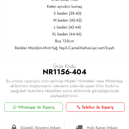
Keten ayrobin kumaş
S beden (38-40)
M beden (40-42)
L beden (42-44)
XL beden (44-46)
Boy 135cm
Renkler Mürdüm-Mint-Yağ Yeşili-Camel-Kehve-Lacivert-Siyah
Ürün Kodu
NR1156-404
Bu ürünün siparişini sizin yerinize Müşteri Hizmetleri veya WhatsApp
ekibimizin oluşturmasını isterseniz yukarıda yazan Ürün Kodu'nu
aşağıdaki butonlara tıkladıktan sonra ekibimizle görüştüğünüzde
paylaşabilirsiniz.
Whatsapp ile Sipariş
Telefon ile Sipariş
Güvenli Alışveriş İmkanı
Hızlı Kargo İmkanı