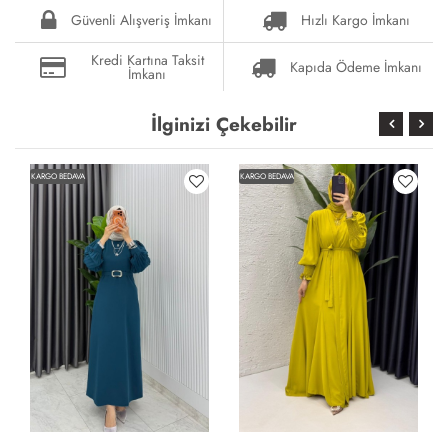
Güvenli Alışveriş İmkanı
Hızlı Kargo İmkanı
Kredi Kartına Taksit
Kapıda Ödeme İmkanı
İmkanı
İlginizi Çekebilir
KARGO BEDAVA
KARGO BEDAVA