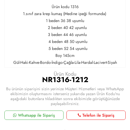
Ürün kodu 1316
1.sınıf zara krep kumaş (Medine ipeği formunda)
1 beden 36 38 uyumlu
2 beden 40 42 uyumlu
3 beden 44 46 uyumlu
4 beden 48 50 uyumlu
5 beden 52 54 uyumlu
Boy 145cm
Gül-Haki-Kahve-Bordo-İndigo-Çağla-Lila-Hardal-Lacivert-Siyah
Ürün Kodu
NR1316-1212
Bu ürünün siparişini sizin yerinize Müşteri Hizmetleri veya WhatsApp
ekibimizin oluşturmasını isterseniz yukarıda yazan Ürün Kodu'nu
aşağıdaki butonlara tıkladıktan sonra ekibimizle görüştüğünüzde
paylaşabilirsiniz.
Whatsapp ile Sipariş
Telefon ile Sipariş