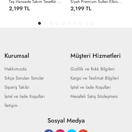
Taş Hanzade Takım Tesettür Giyim Taş Rengi
Siyah Premium Sultan Elbise Tesettür Giyim Siyah
2,199 TL
2,199 TL
Kurumsal
Müşteri Hizmetleri
Hakkımızda
Gizlilik ve Kvkk Bilgileri
Sıkça Sorulan Sorular
Kargo ve Teslimat Bilgileri
Sipariş Takibi
İptal ve İade Koşulları
İptal ve İade Koşulları
Mesafeli Satış Sözleşmesi
İletişim
Sosyal Medya