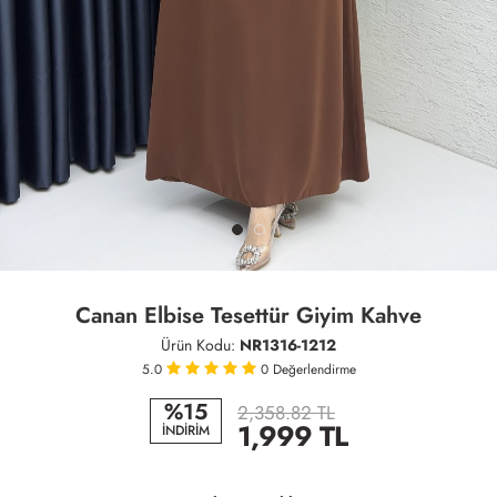
Canan Elbise Tesettür Giyim Kahve
Ürün Kodu:
NR1316-1212
5.0
0
Değerlendirme
%15
2,358.82 TL
1,999
TL
İNDİRİM