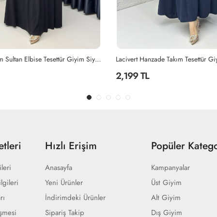
ade Takım Tesettür Giyim Lacivert
Siyah Ayperi Elbise Tesettür Giyim 
1,499 TL
tleri
Hızlı Erişim
Popüler Katego
ileri
Anasayfa
Kampanyalar
lgileri
Yeni Ürünler
Üst Giyim
rı
İndirimdeki Ürünler
Alt Giyim
eşmesi
Sipariş Takip
Dış Giyim