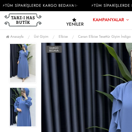
ÜM SİPARİŞLERDE KARGO BEDAVA✨
⚡TÜM SİPARİŞLERDE KA
KAMPANYALAR
YENILER
Anasayfa
Üst Giyim
Elbise
Canan Elbise Tesettür Giyim İndigo
KARGO
BEDAVA