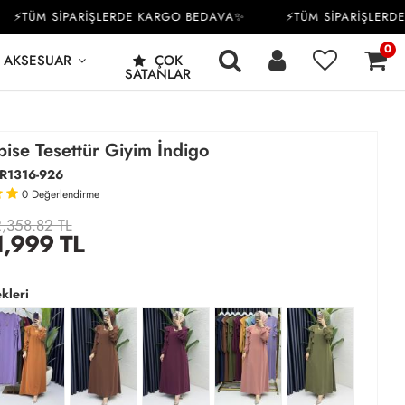
TÜM SİPARİŞLERDE KARGO BEDAVA✨
⚡TÜM SİPARİŞLERDE K
0
AKSESUAR
ÇOK
SATANLAR
ise Tesettür Giyim İndigo
R1316-926
0
Değerlendirme
,358.82 TL
1,999
TL
kleri