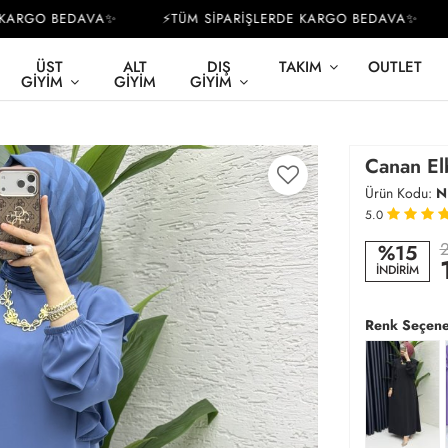
RGO BEDAVA✨
⚡TÜM SİPARİŞLERDE KARGO BEDAVA✨
⚡
ÜST
ALT
DIŞ
TAKIM
OUTLET
GIYIM
GIYIM
GIYIM
Canan Elb
Ürün Kodu:
N
5.0
2
%15
İNDİRİM
Renk Seçene