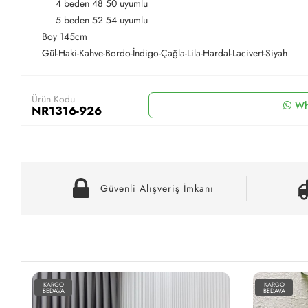
4 beden 48 50 uyumlu
5 beden 52 54 uyumlu
Boy 145cm
Gül-Haki-Kahve-Bordo-İndigo-Çağla-Lila-Hardal-Lacivert-Siyah
Ürün Kodu
Wh
NR1316-926
Güvenli Alışveriş İmkanı
KARGO
KARGO
BEDAVA
BEDAVA