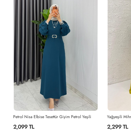
Yağyeşili Mihra Abaya Takım Tesettür Giyim Yağ Yeşili
Canan Elbise 
2,299 TL
1,999 TL