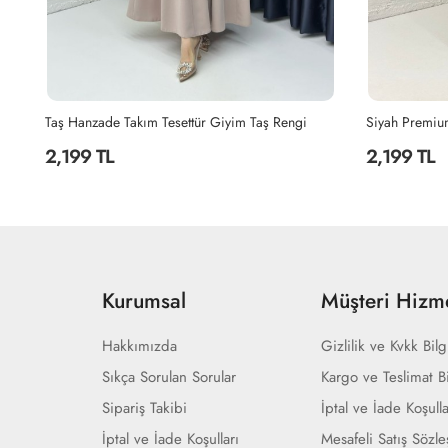
Siyah Premium Sultan Elbise Tesettür Giyim Siyah
Lacivert Hanz
2,199 TL
2,199 TL
Kurumsal
Müşteri Hizme
Hakkımızda
Gizlilik ve Kvkk Bilg
Sıkça Sorulan Sorular
Kargo ve Teslimat Bi
Sipariş Takibi
İptal ve İade Koşulla
İptal ve İade Koşulları
Mesafeli Satış Sözl