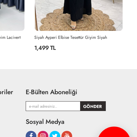
Siyah
Haki Hanzade Takım Tesettür Giyim Haki
Bo
2,199 TL
2
riler
E-Bülten Aboneliği
Sosyal Medya