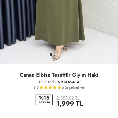
Canan Elbise Tesettür Giyim Haki
Ürün Kodu:
NR1316-414
5.0
0
Değerlendirme
%15
2,358.82 TL
1,999
TL
İNDİRİM