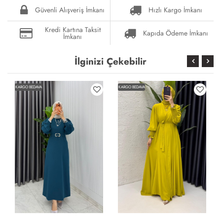
Güvenli Alışveriş İmkanı
Hızlı Kargo İmkanı
Kredi Kartına Taksit
Kapıda Ödeme İmkanı
İmkanı
İlginizi Çekebilir
KARGO BEDAVA
KARGO BEDAVA