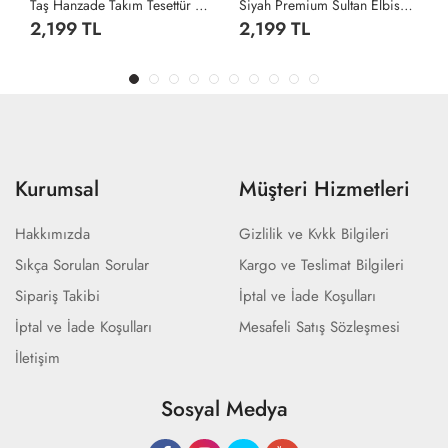
Taş Hanzade Takım Tesettür Giyim Taş Rengi
Siyah Premium Sultan Elbise Tesettür Giyim Siyah
2,199 TL
2,199 TL
Kurumsal
Müşteri Hizmetleri
Hakkımızda
Gizlilik ve Kvkk Bilgileri
Sıkça Sorulan Sorular
Kargo ve Teslimat Bilgileri
Sipariş Takibi
İptal ve İade Koşulları
İptal ve İade Koşulları
Mesafeli Satış Sözleşmesi
İletişim
Sosyal Medya