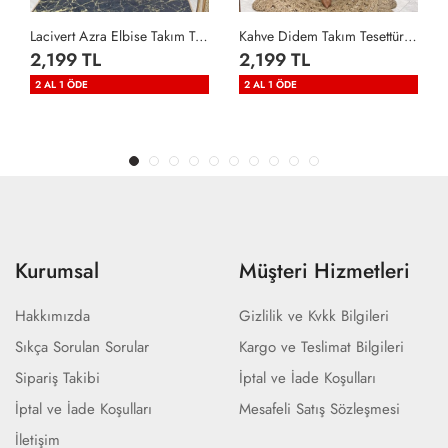
Kahve Didem Takım Tesettür Giyim Kahverengi
Haki Didem Takım Tesettür Giyim Haki
2,199 TL
2,199 TL
2 AL 1 ÖDE
2 AL 1 ÖDE
Kurumsal
Müşteri Hizmetleri
Hakkımızda
Gizlilik ve Kvkk Bilgileri
Sıkça Sorulan Sorular
Kargo ve Teslimat Bilgileri
Sipariş Takibi
İptal ve İade Koşulları
İptal ve İade Koşulları
Mesafeli Satış Sözleşmesi
İletişim