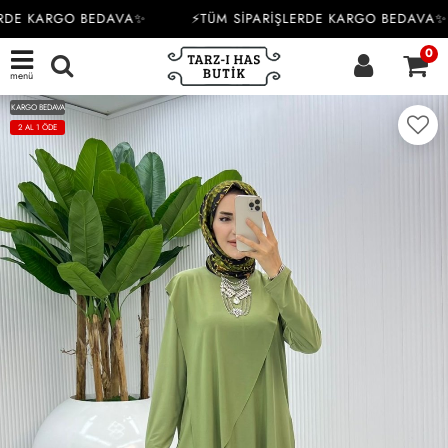
RDE KARGO BEDAVA✨
⚡TÜM SİPARİŞLERDE KARGO BEDAVA✨
0
menü
KARGO BEDAVA
2 AL 1 ÖDE