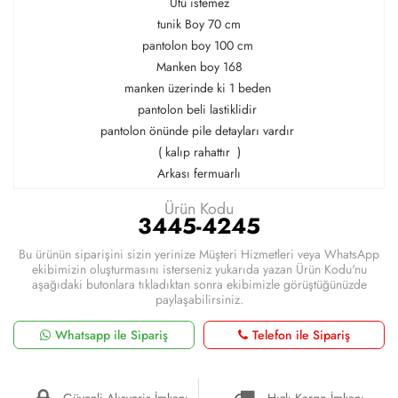
Ütü istemez
tunik Boy 70 cm
pantolon boy 100 cm
Manken boy 168
manken üzerinde ki 1 beden
pantolon beli lastiklidir
pantolon önünde pile detayları vardır
( kalıp rahattır )
Arkası fermuarlı
Ürün Kodu
3445-4245
Bu ürünün siparişini sizin yerinize Müşteri Hizmetleri veya WhatsApp
ekibimizin oluşturmasını isterseniz yukarıda yazan Ürün Kodu'nu
aşağıdaki butonlara tıkladıktan sonra ekibimizle görüştüğünüzde
paylaşabilirsiniz.
Whatsapp ile Sipariş
Telefon ile Sipariş
Güvenli Alışveriş İmkanı
Hızlı Kargo İmkanı