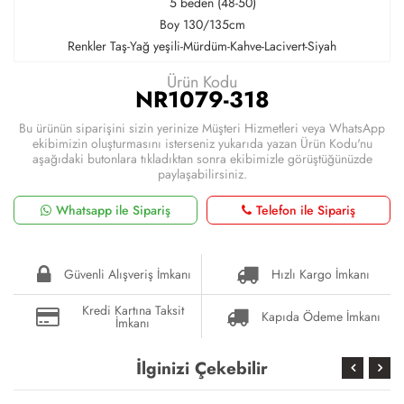
5 beden (48-50)
Boy 130/135cm
Renkler Taş-Yağ yeşili-Mürdüm-Kahve-Lacivert-Siyah
Ürün Kodu
NR1079-318
Bu ürünün siparişini sizin yerinize Müşteri Hizmetleri veya WhatsApp
ekibimizin oluşturmasını isterseniz yukarıda yazan Ürün Kodu'nu
aşağıdaki butonlara tıkladıktan sonra ekibimizle görüştüğünüzde
paylaşabilirsiniz.
Whatsapp ile Sipariş
Telefon ile Sipariş
Güvenli Alışveriş İmkanı
Hızlı Kargo İmkanı
Kredi Kartına Taksit
Kapıda Ödeme İmkanı
İmkanı
İlginizi Çekebilir