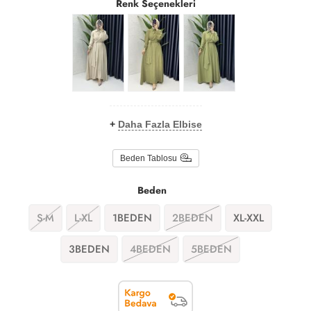
Renk Seçenekleri
+
Daha Fazla Elbise
Beden Tablosu
Beden
S-M
L-XL
1BEDEN
2BEDEN
XL-XXL
3BEDEN
4BEDEN
5BEDEN