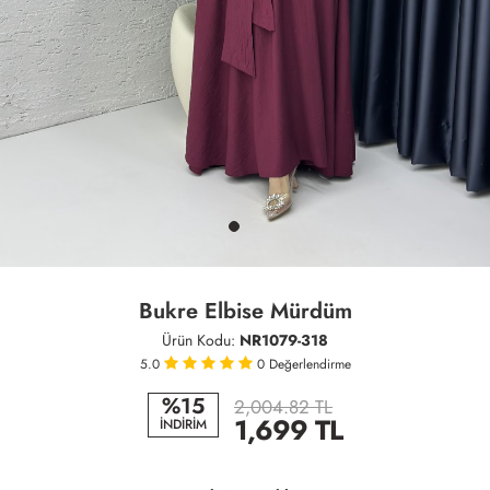
Bukre Elbise Mürdüm
Ürün Kodu:
NR1079-318
5.0
0
Değerlendirme
%15
2,004.82 TL
1,699
TL
İNDİRİM