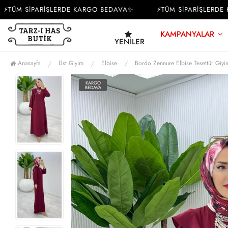
ÜM SİPARİŞLERDE KARGO BEDAVA✨
⚡TÜM SİPARİŞLERDE KA
KAMPANYALAR
YENILER
Anasayfa
Üst Giyim
Elbise
Bordo Zennure Elbise Tesettür Giy
KARGO
BEDAVA