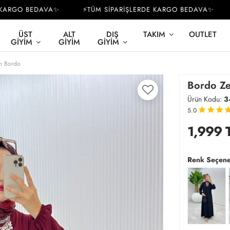
RGO BEDAVA✨
⚡TÜM SİPARİŞLERDE KARGO BEDAVA✨
⚡T
ÜST
ALT
DIŞ
TAKIM
OUTLET
GIYIM
GIYIM
GIYIM
im Bordo
Bordo Ze
Ürün Kodu:
3
5.0
1,999
Renk Seçene