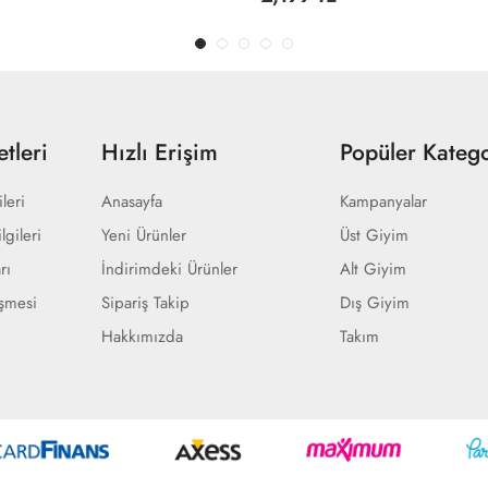
tleri
Hızlı Erişim
Popüler Katego
ileri
Anasayfa
Kampanyalar
lgileri
Yeni Ürünler
Üst Giyim
rı
İndirimdeki Ürünler
Alt Giyim
eşmesi
Sipariş Takip
Dış Giyim
Hakkımızda
Takım