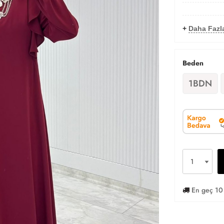
+
Daha Fazla
Beden
1BDN
En geç 10 