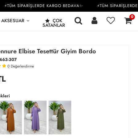
ÜM SİPARİŞLERDE KARGO BEDAVA✨
⚡TÜM SİPARİŞLERDE K
0
AKSESUAR
ÇOK
SATANLAR
nnure Elbise Tesettür Giyim Bordo
463-307
0
Değerlendirme
TL
kleri