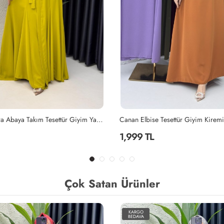
Tesettür Giyim Kiremit
Lila Mihra Abaya Takım Tesettür Giy
2,299 TL
Çok Satan Ürünler
KARGO
BEDAVA