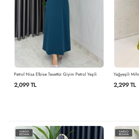
Yağyeşili Mihra Abaya Takım Tesettür Giyim Yağ Yeşili
Canan Elbise 
2,299 TL
1,999 TL
KARGO
KARGO
BEDAVA
BEDAVA