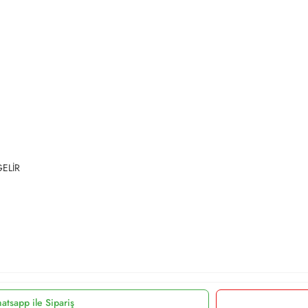
GELİR
atsapp ile Sipariş