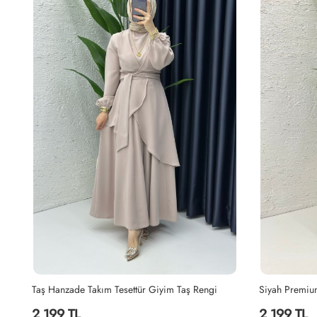
Siyah Premium Sultan Elbise Tesettür Giyim Siyah
Lacivert Hanz
2,199 TL
2,199 TL