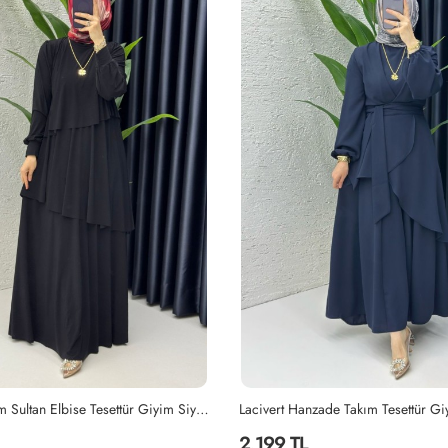
ade Takım Tesettür Giyim Lacivert
Siyah Ayperi Elbise Tesettür Giyim 
1,499 TL