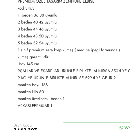
PREMIUM ÖZEL TASARIM ZENNURE ELBİSE
kod 3463
1 beden 36 38 uyumlu
2 beden 40 42 uyumlu
3 beden 44 46 uyumlu
4 beden 48 50 uyumlu
5 beden 52 54 uyumlu
1.sınıf premium zara krep kumaş ( medine ipeği formunda )
kumaş garantilidir
boy 145 cm
?ŞALLAR VE EŞARPLAR ÜRÜNLE BİRLİKTE ALINIRSA 350 tl YE 
? KOLYE ÜRÜNLE BİRLİKTE ALINIR İSE 599 tl YE GELİR ?
manken boyu 168
manken kilo 60
manken üzerindeki beden 1
ARKASI FERMUARLI
Ürün Kodu
Wh
3463-307