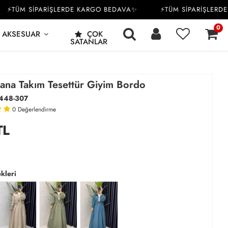
TÜM SİPARİŞLERDE KARGO BEDAVA✨
⚡TÜM SİPARİŞLERDE K
0
AKSESUAR
ÇOK
SATANLAR
ana Takım Tesettür Giyim Bordo
448-307
0
Değerlendirme
TL
kleri