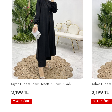
Kahve Didem Takım Tesettür Giyim Kahverengi
Vizon Zeyzey 
2,199 TL
2,199 TL
2 AL 1 ÖDE
2 AL 1 ÖDE