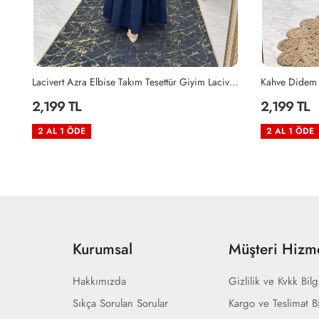
Lacivert Azra Elbise Takım Tesettür Giyim Lacivert
Kahve Didem Takım Tesettür Giyim Kahverengi
Haki Didem T
2,199 TL
2,199 TL
2 AL 1 ÖDE
2 AL 1 ÖDE
Kurumsal
Müşteri Hizme
Hakkımızda
Gizlilik ve Kvkk Bilg
Sıkça Sorulan Sorular
Kargo ve Teslimat Bi