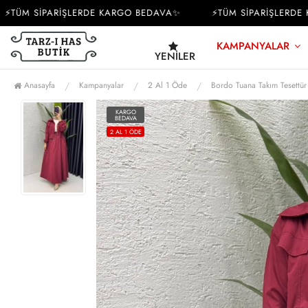
ÜM SİPARİŞLERDE KARGO BEDAVA✨
⚡TÜM SİPARİŞLERDE KA
KAMPANYALAR
YENILER
Anasayfa
Kampanyalar
2 Al 1 Öde
Bordo Tuana Takım Tesettü
KARGO
BEDAVA
2 AL 1 ÖDE