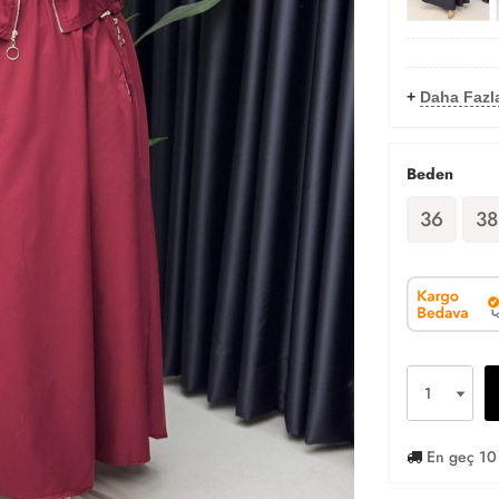
+
Daha Fazla
Beden
36
38
En geç 10 