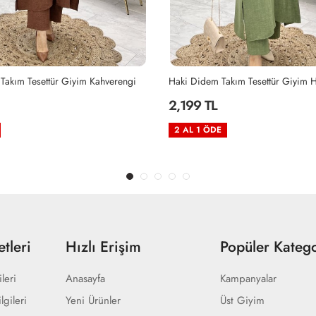
akım Tesettür Giyim Haki
Siyah Didem Takım Tesettür Giyim 
2,199 TL
2 AL 1 ÖDE
tleri
Hızlı Erişim
Popüler Katego
ileri
Anasayfa
Kampanyalar
lgileri
Yeni Ürünler
Üst Giyim