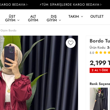
RGO BEDAVA✨
⚡TÜM SİPARİŞLERDE KARGO BEDAVA✨
⚡
ÜST
ALT
DIŞ
TAKIM
OUTLET
GIYIM
GIYIM
GIYIM
r Giyim Bordo
Bordo Tu
Ürün Kodu:
3
5.0
2,199
2 AL 1 ÖDE
Renk Seçene