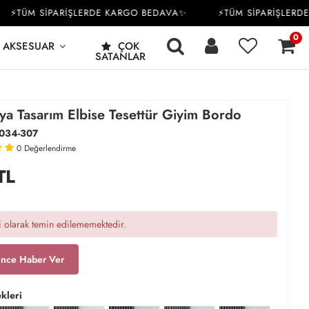
TÜM SİPARİŞLERDE KARGO BEDAVA✨
⚡TÜM SİPARİŞLERDE K
0
AKSESUAR
ÇOK
SATANLAR
ya Tasarım Elbise Tesettür Giyim Bordo
034-307
0
Değerlendirme
TL
 olarak temin edilememektedir.
ince Haber Ver
kleri