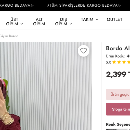
RGO BEDAVA✨
⚡TÜM SİPARİŞLERDE KARGO BEDAVA✨
⚡
ÜST
ALT
DIŞ
TAKIM
OUTLET
GIYIM
GIYIM
GIYIM
 Giyim Bordo
Bordo Al
Ürün Kodu:
4
5.0
2,399
Ürün geçici
Stoga Gir
Renk Seçene