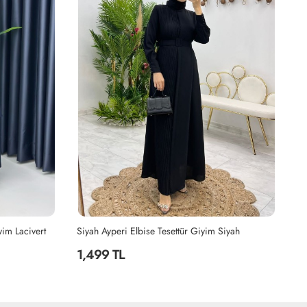
yim Lacivert
Siyah Ayperi Elbise Tesettür Giyim Siyah
Ha
1,499 TL
2