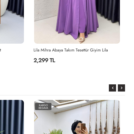
t
Lila Mihra Abaya Takım Tesettür Giyim Lila
2,299 TL
2
KARGO
BEDAVA