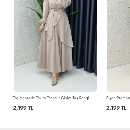
Yağyeşili Hanzade Takım Tesettür Giyim Yağ Yeşili
Taş Hanzade Takım Tesettür Giyim Taş Rengi
2,199 TL
2,199 TL