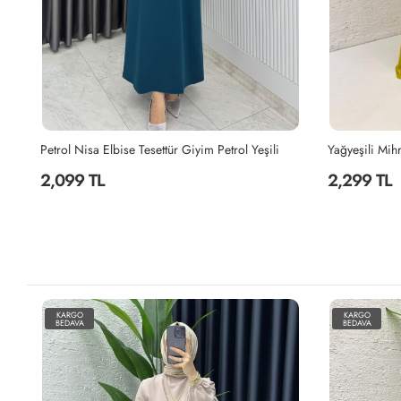
e Premium Sultan Elbise Tesettür Giyim Sütlü Kahve
Petrol Nisa Elbise Tesettür Giyim Petrol Yeşili
2,099 TL
2,299 TL
KARGO
KARGO
BEDAVA
BEDAVA