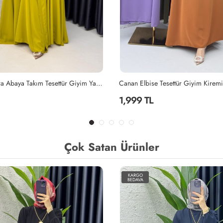
Yağyeşili Mihra Abaya Takım Tesettür Giyim Yağ Yeşili
Canan Elbise Tesettür Giyim Kiremi
1,999 TL
Çok Satan Ürünler
KARGO
BEDAVA