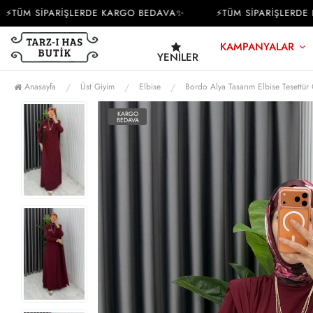
ÜM SİPARİŞLERDE KARGO BEDAVA✨
⚡TÜM SİPARİŞLERDE KA
KAMPANYALAR
YENILER
Anasayfa
Üst Giyim
Elbise
Bordo Alya Tasarım Elbise Tesettür
KARGO
BEDAVA