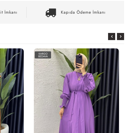
it İmkanı
Kapıda Ödeme İmkanı
KARGO
BEDAVA