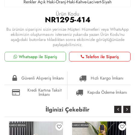
Renkler Açık Haki-Oranj-Haki-Kahve-Lacivert-Siyah
Ürün Kodu
NR1295-414
Bu ürünün siparişini sizin yerinize Müşteri Hizmetleri veya WhatsApp
ekibimizin oluşturmasını isterseniz yukarıda yazan Ürün Kodu'nu
aşağıdaki butonlara tıkladıktan sonra ekibimizle görüştüğünüzde
paylaşabilirsiniz.
Whatsapp ile Sipariş
Telefon ile Sipariş
Güvenli Alışveriş İmkanı
Hızlı Kargo İmkanı
Kredi Kartına Taksit
Kapıda Ödeme İmkanı
İmkanı
İlginizi Çekebilir
KARGO BEDAVA
KARGO BEDAVA