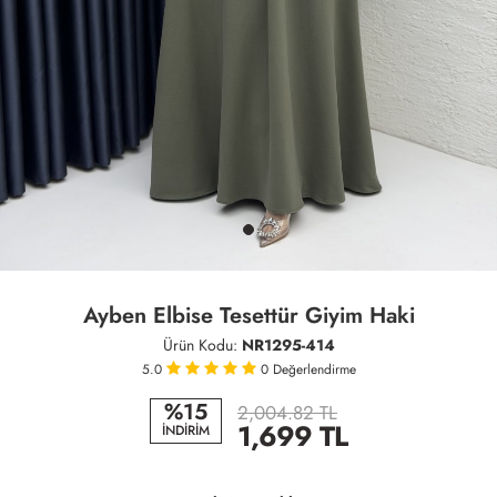
Ayben Elbise Tesettür Giyim Haki
Ürün Kodu:
NR1295-414
5.0
0
Değerlendirme
%15
2,004.82 TL
1,699
TL
İNDİRİM