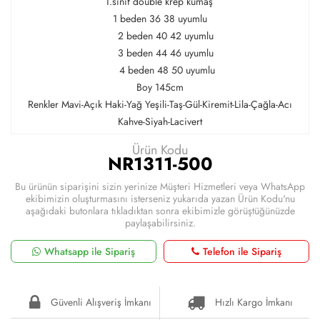
1.sınıf double krep kumaş
1 beden 36 38 uyumlu
2 beden 40 42 uyumlu
3 beden 44 46 uyumlu
4 beden 48 50 uyumlu
Boy 145cm
Renkler Mavi-Açık Haki-Yağ Yeşili-Taş-Gül-Kiremit-Lila-Çağla-Acı
Kahve-Siyah-Lacivert
Ürün Kodu
NR1311-500
Bu ürünün siparişini sizin yerinize Müşteri Hizmetleri veya WhatsApp
ekibimizin oluşturmasını isterseniz yukarıda yazan Ürün Kodu'nu
aşağıdaki butonlara tıkladıktan sonra ekibimizle görüştüğünüzde
paylaşabilirsiniz.
Whatsapp ile Sipariş
Telefon ile Sipariş
Güvenli Alışveriş İmkanı
Hızlı Kargo İmkanı