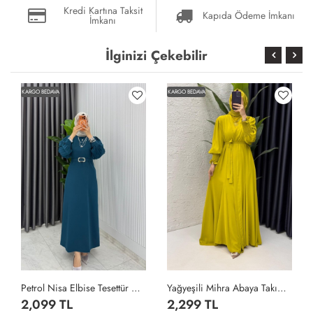
Kredi Kartına Taksit
Kapıda Ödeme İmkanı
İmkanı
İlginizi Çekebilir
KARGO BEDAVA
KARGO BEDAVA
Petrol Nisa Elbise Tesettür Giyim Petrol Yeşili
Yağyeşili Mihra Abaya Takım Tesettür Giyim Yağ Yeşili
2,099 TL
2,299 TL