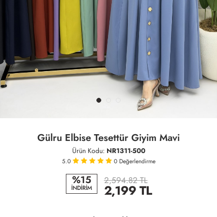
Gülru Elbise Tesettür Giyim Mavi
Ürün Kodu:
NR1311-500
5.0
0
Değerlendirme
%15
2,594.82 TL
2,199
TL
İNDİRİM