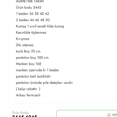
ASİMETRİK TAKIM
Ürün kodu 3445
1 beden 36 38 40 42
2 beden 44 46 48 50
Kumaş 1.sınıf esnek tilda kumaş
Kesinlikle tüylenmez
Kırışmaz
Ütü istemez
tunik Boy 70 cm
pantolon boy 100 cm
Manken boy 168
manken üzerinde ki 1 beden
pantolon beli lastiklidir
pantolon önünde pile detayları vardır
( kalıp rahattır )
Arkası fermuarlı
Ürün Kodu
Wh
3445-4245