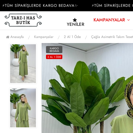
ÜM SİPARİŞLERDE KARGO BEDAVA✨
⚡TÜM SİPARİŞLERDE KA
KAMPANYALAR
YENILER
Anasayfa
Kampanyalar
2 Al 1 Öde
Çağla Asimetrik Takım Tese
KARGO
BEDAVA
2 AL 1 ÖDE