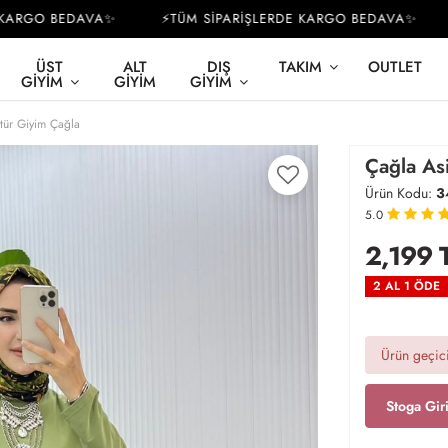
RGO BEDAVA✨
⚡TÜM SİPARİŞLERDE KARGO BEDAVA✨
⚡
ÜST
ALT
DIŞ
TAKIM
OUTLET
GIYIM
GIYIM
GIYIM
ttür Giyim Çağla
Çağla As
Ürün Kodu:
3
5.0
2,199
2 AL 1 ÖDE
Ürün geçici
Stoga Gir