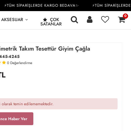
TÜM SİPARİŞLERDE KARGO BEDAVA✨
⚡TÜM SİPARİŞLERDE K
0
AKSESUAR
ÇOK
SATANLAR
imetrik Takım Tesettür Giyim Çağla
445-4245
0
Değerlendirme
TL
 olarak temin edilememektedir.
ince Haber Ver