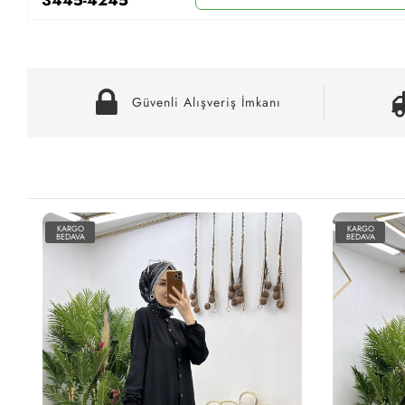
Güvenli Alışveriş İmkanı
KARGO
KARGO
BEDAVA
BEDAVA