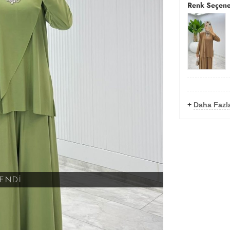
Renk Seçene
+
Daha Fazla
KENDİ