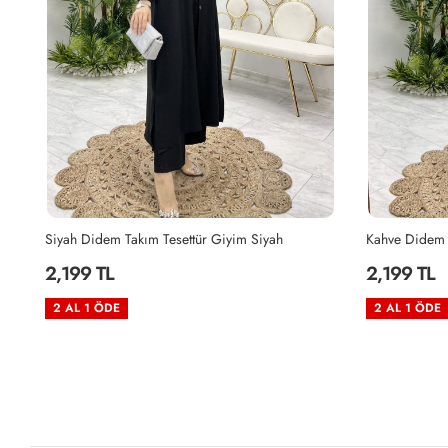
Kahve Didem Takım Tesettür Giyim Kahverengi
Vizon Zeyzey 
2,199 TL
2,199 TL
2 AL 1 ÖDE
2 AL 1 ÖDE