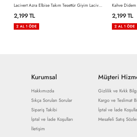
Lacivert Azra Elbise Takım Tesettür Giyim Lacivert
Kahve Didem Takım Tesettür Giyim Kahverengi
Haki Didem T
2,199 TL
2,199 TL
2 AL 1 ÖDE
2 AL 1 ÖDE
Kurumsal
Müşteri Hizme
Hakkımızda
Gizlilik ve Kvkk Bilg
Sıkça Sorulan Sorular
Kargo ve Teslimat Bi
Sipariş Takibi
İptal ve İade Koşulla
İptal ve İade Koşulları
Mesafeli Satış Sözl
İletişim