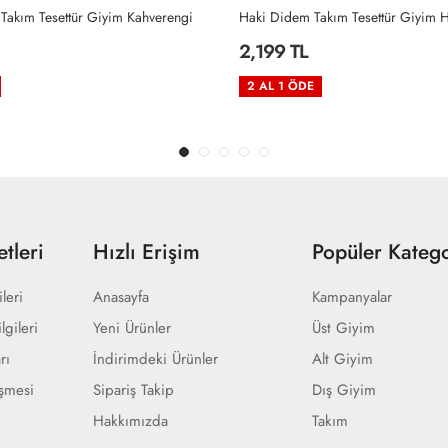
akım Tesettür Giyim Haki
Siyah Didem Takım Tesettür Giyim 
2,199 TL
2 AL 1 ÖDE
tleri
Hızlı Erişim
Popüler Katego
ileri
Anasayfa
Kampanyalar
lgileri
Yeni Ürünler
Üst Giyim
rı
İndirimdeki Ürünler
Alt Giyim
eşmesi
Sipariş Takip
Dış Giyim
Hakkımızda
Takım