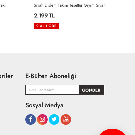
Siyah
Kahve Belma Elbise Tesettür Giyim Kahverengi
İn
2,199 TL
2
2 AL 1 ÖDE
2
riler
E-Bülten Aboneliği
Sosyal Medya